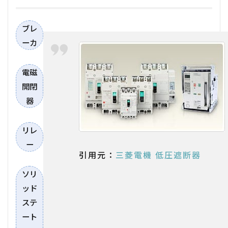
ブレ
ーカ
電磁
開閉
器
リレ
ー
引用元：
三菱電機 低圧遮断器
ソリ
ッド
ステ
ート