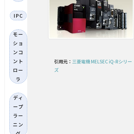
IPC
モー
ショ
ンコ
ント
引用元：
三菱電機 MELSEC iQ-Rシリー
ロー
ズ
ラ
ディ
ープ
ラー
ニン
グ