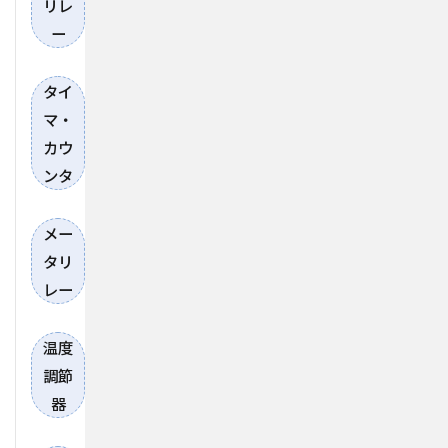
リレ
ー
タイ
マ・
カウ
ンタ
メー
タリ
レー
温度
調節
器