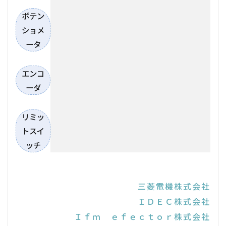
ポテン
ショメ
ータ
エンコ
ーダ
リミッ
トスイ
ッチ
三菱電機株式会社
ＩＤＥＣ株式会社
Ｉｆｍ ｅｆｅｃｔｏｒ株式会社