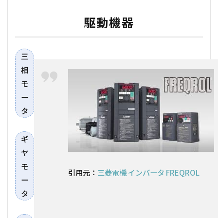
駆動機器
三
相
モ
ー
タ
ギ
ヤ
モ
引用元：
三菱電機 インバータ FREQROL
ー
タ