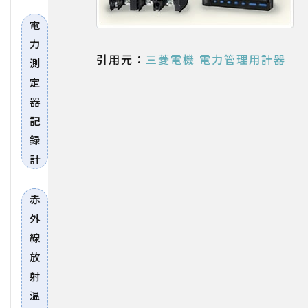
電
力
引用元：
三菱電機 電力管理用計器
測
定
器
記
録
計
赤
外
線
放
射
温