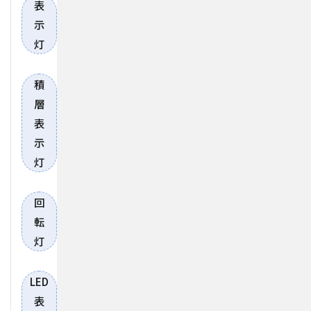
表
示
灯
積
層
表
示
灯
回
転
灯
LED
表