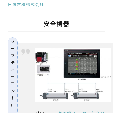
日置電機株式会社
安全機器
セ
ー
フ
テ
ィ
ー
コ
ン
ト
ロ
ー