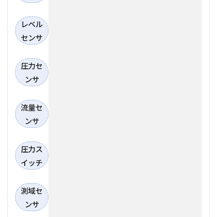
レベル
センサ
圧力セ
ンサ
流量セ
ンサ
圧力ス
イッチ
測域セ
ンサ