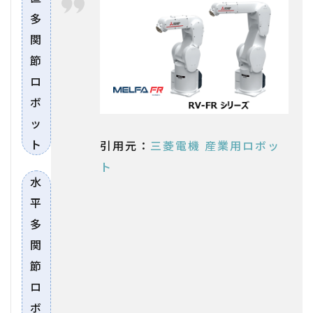
多
関
節
ロ
ボ
ッ
ト
引用元：
三菱電機 産業用ロボッ
ト
水
平
多
関
節
ロ
ボ