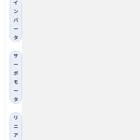
イ
ン
バ
ー
タ
サ
ー
ボ
モ
ー
タ
リ
ニ
ア