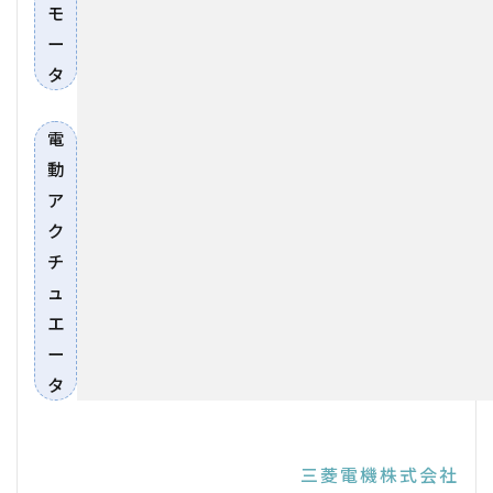
モ
ー
タ
電
動
ア
ク
チ
ュ
エ
ー
タ
三菱電機株式会社