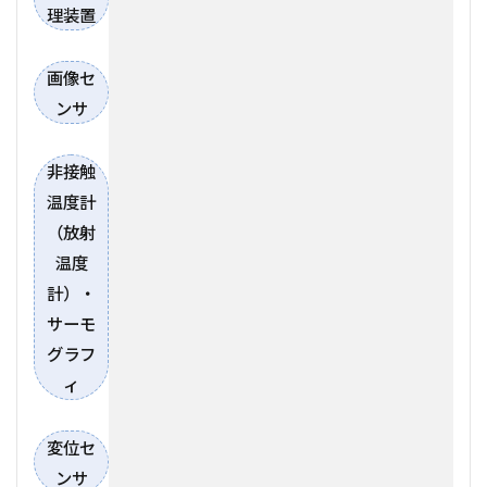
理装置
画像セ
ンサ
非接触
温度計
（放射
温度
計）・
サーモ
グラフ
ィ
変位セ
ンサ