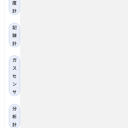
度
計
記
録
計
ガ
ス
セ
ン
サ
分
析
計