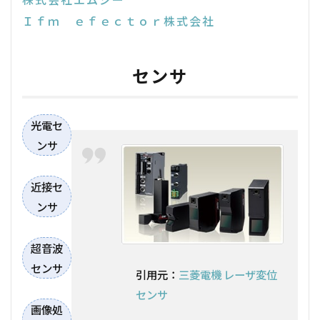
Ｉｆｍ ｅｆｅｃｔｏｒ株式会社
センサ
光電セ
ンサ
近接セ
ンサ
超音波
センサ
引用元：
三菱電機 レーザ変位
センサ
画像処