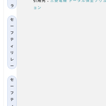
引用元：
三菱電機 トータル保全ソリ
ラ
ョン
セ
ー
フ
テ
ィ
リ
レ
ー
セ
ー
フ
テ
ィ