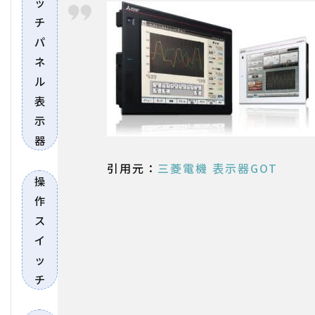
ッ
チ
パ
ネ
ル
表
示
器
引用元：
三菱電機 表示器GOT
操
作
ス
イ
ッ
チ